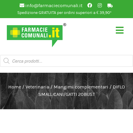
info@farmaciecomunali.it
Spedizione GRATUITA per ordini superiori a € 39,90*
Vai
Vai
alla
al
navigazione
contenuto
Products
search
Home
/
Veterinaria
/
Mangimi complementari
/
DIFLO
SMALL CANI/GATTI 20BUST