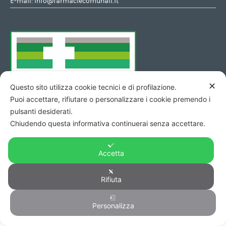
E-mail:
info@farmaciecomunali.it
✕
Questo sito utilizza cookie tecnici e di profilazione.
Puoi accettare, rifiutare o personalizzare i cookie premendo i
pulsanti desiderati.
Chiudendo questa informativa continuerai senza accettare.
Accetta
Rifiuta
Copyright © 2026 - Codice Fiscale/Partita Iva 01423690419 R.E.A.
Personalizza
0
di Pesaro n. 140952 -
Privacy
&
Cookie
-
Credits