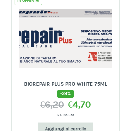
IN OFFERTA!
BIOREPAIR PLUS PRO WHITE 75ML
-24%
Il
Il
€
6,20
€
4,70
prezzo
prezzo
originale
attuale
IVA inclusa
era:
è:
Aggiungi al carrello
€6,20.
€4,70.