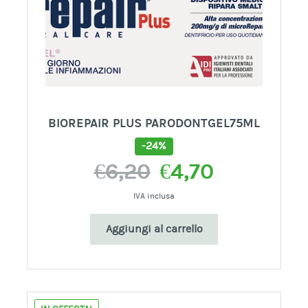
BIOREPAIR PLUS PARODONTGEL75ML
-24%
Il
Il
€
6,20
€
4,70
prezzo
prezzo
originale
attuale
IVA inclusa
era:
è:
Aggiungi al carrello
€6,20.
€4,70.