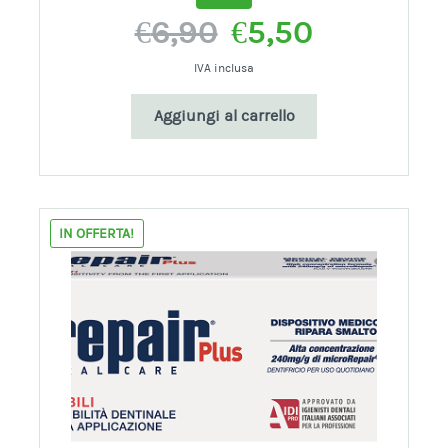
Il
Il
€
6,90
€
5,50
prezzo
prezzo
originale
attuale
IVA inclusa
era:
è:
Aggiungi al carrello
€6,90.
€5,50.
IN OFFERTA!