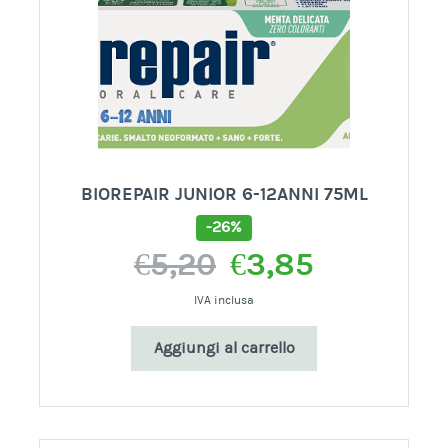
BIOREPAIR JUNIOR 6-12ANNI 75ML
-26%
Il
Il
€
5,20
€
3,85
prezzo
prezzo
originale
attuale
IVA inclusa
era:
è:
Aggiungi al carrello
€5,20.
€3,85.