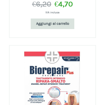
Il
Il
€
6,20
€
4,70
prezzo
prezzo
originale
attuale
IVA inclusa
era:
è:
Aggiungi al carrello
€6,20.
€4,70.