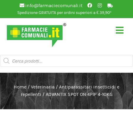
info@farmaciecomunali.it
Spedizione GRATUITA per ordini superiori a € 39,90*
Vai
Vai
alla
al
navigazione
contenuto
Products
search
Home
/
Veterinaria
/
Antiparassitari insetticidi e
repellenti
/
ADVANTIX SPOT ON 4PIP 4-10KG