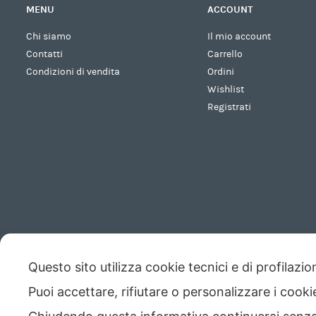
MENU
ACCOUNT
Chi siamo
Il mio account
Contatti
Carrello
Condizioni di vendita
Ordini
Wishlist
Registrati
Questo sito utilizza cookie tecnici e di profilazi
Puoi accettare, rifiutare o personalizzare i cook
Copyright © 2026 - Codice Fiscale/Partita Iva 01423690419 R.E.A. 