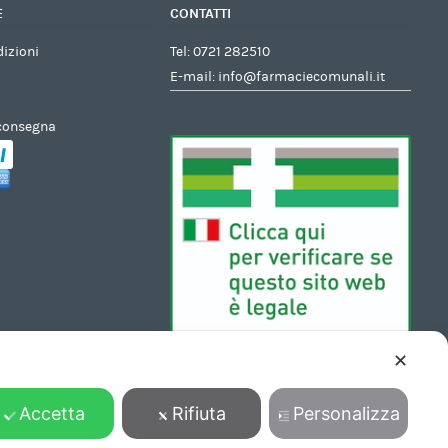
E
CONTATTI
dizioni
Tel:
0721 282510
E-mail:
info@farmaciecomunali.it
 consegna
✕
Accetta
Rifiuta
Personalizza