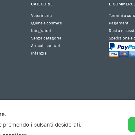
CATEGORIE
E-COMMERC
Veterinaria
Termini e con
Igiene e cosmesi
Pagamenti
Integratori
Resi e recessi
Senza categoria
Spedizione e
Articoli sanitari
Infanzia
one.
ie premendo i pulsanti desiderati.
di Pesaro n. 140952 -
Privacy
&
Cookie
-
Credits