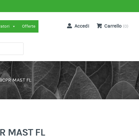
Accedi
Carrello
ratori
Offerte
(0)
8CPR MAST FL
R MAST FL