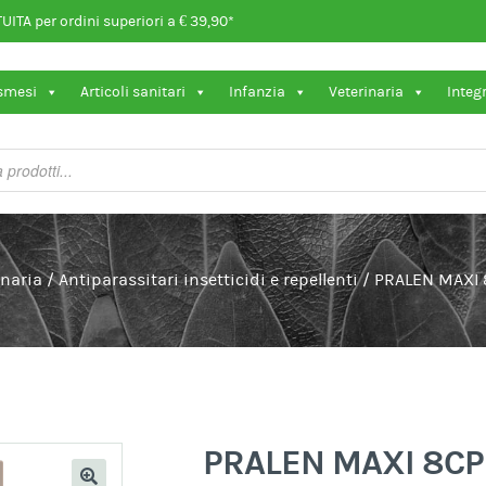
ITA per ordini superiori a € 39,90*
osmesi
Articoli sanitari
Infanzia
Veterinaria
Integ
inaria
/
Antiparassitari insetticidi e repellenti
/
PRALEN MAXI 
PRALEN MAXI 8CP