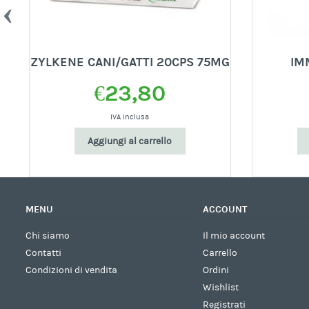
ZYLKENE CANI/GATTI 20CPS 75MG
IM
€
23,80
IVA inclusa
Aggiungi al carrello
MENU
ACCOUNT
Chi siamo
Il mio account
Contatti
Carrello
Condizioni di vendita
Ordini
Wishlist
Registrati