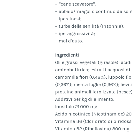
– “cane scavatore”;
– abbaio/miagolio continuo da soli
– ipercinesi;
– turbe della senilità (insonnia);
– iperaggressività;
– mal d’auto.
Ingredienti
Oli e grassi vegetali (girasole); acid
aminobutirrico; estratti acquosi di b
camomilla fiori (0,48%); luppolo fio
(0,36%); menta foglie (0,36%); lieviti
proteine animali idrolizzate (pesce)
Additivi per kg di alimento:
Inositolo 21.000 mg.
Acido nicotinico (Nicotinamide) 2
Vitamina B6 (Cloridrato di piridos
Vitamina B2 (Riboflavina) 800 mg.