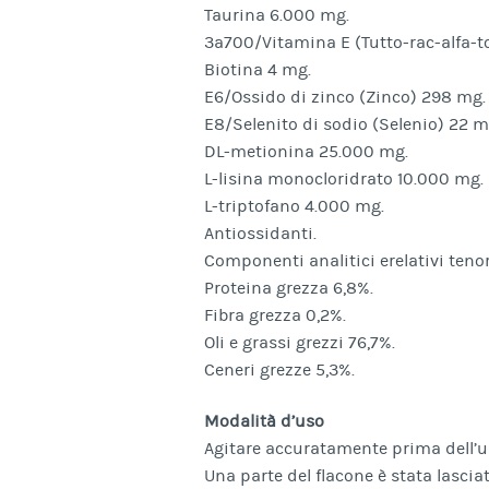
Taurina 6.000 mg.
3a700/Vitamina E (Tutto-rac-alfa-to
Biotina 4 mg.
E6/Ossido di zinco (Zinco) 298 mg.
E8/Selenito di sodio (Selenio) 22 m
DL-metionina 25.000 mg.
L-lisina monocloridrato 10.000 mg.
L-triptofano 4.000 mg.
Antiossidanti.
Componenti analitici erelativi tenor
Proteina grezza 6,8%.
Fibra grezza 0,2%.
Oli e grassi grezzi 76,7%.
Ceneri grezze 5,3%.
Modalità d’uso
Agitare accuratamente prima dell’u
Una parte del flacone è stata lasci