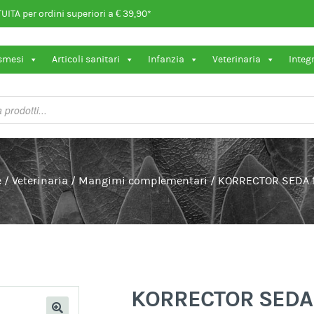
ITA per ordini superiori a € 39,90*
osmesi
Articoli sanitari
Infanzia
Veterinaria
Integ
e
/
Veterinaria
/
Mangimi complementari
/
KORRECTOR SEDA 
KORRECTOR SEDA