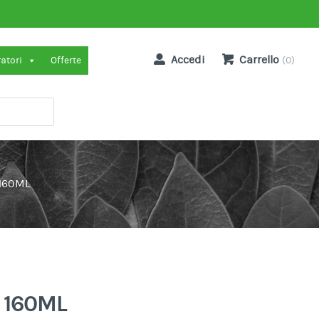
Accedi
Carrello
ratori
Offerte
(0)
160ML
 160ML