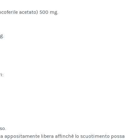
coferile acetato) 500 mg.
g.
i:
so.
ata appositamente libera affinchè lo scuotimento possa