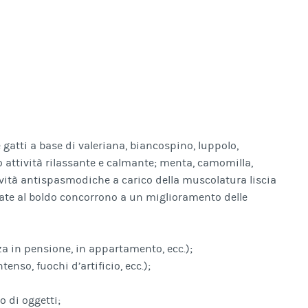
atti a base di valeriana, biancospino, luppolo,
o attività rilassante e calmante; menta, camomilla,
tività antispasmodiche a carico della muscolatura liscia
iate al boldo concorrono a un miglioramento delle
 in pensione, in appartamento, ecc.);
tenso, fuochi d’artificio, ecc.);
 di oggetti;