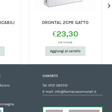
ICABILI
DRONTAL 2CPR GATTO
€
23,30
IVA inclusa
Aggiungi al carrello
E
CONTATTI
dizioni
Tel:
0721 282510
E-mail:
info@farmaciecomunali.it
 consegna