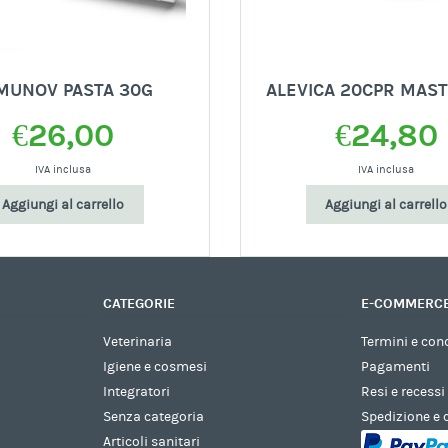
MUNOV PASTA 30G
ALEVICA 20CPR MAST
€
26,00
€
24,80
IVA inclusa
IVA inclusa
Aggiungi al carrello
Aggiungi al carrello
CATEGORIE
E-COMMERC
Veterinaria
Termini e con
Igiene e cosmesi
Pagamenti
Integratori
Resi e recessi
Senza categoria
Spedizione e
Articoli sanitari