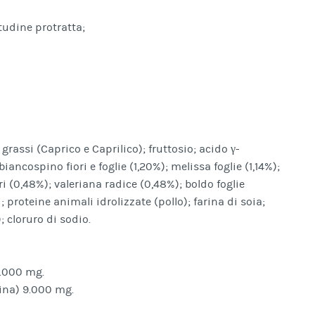
tudine protratta;
i grassi (Caprico e Caprilico); fruttosio; acido γ-
iancospino fiori e foglie (1,20%); melissa foglie (1,14%);
ri (0,48%); valeriana radice (0,48%); boldo foglie
; proteine animali idrolizzate (pollo); farina di soia;
; cloruro di sodio.
0.000 mg.
sina) 9.000 mg.