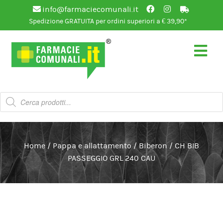
info@farmaciecomunali.it
Spedizione GRATUITA per ordini superiori a € 39,90*
Vai
Vai
alla
al
navigazione
contenuto
Products
search
Home
/
Pappa e allattamento
/
Biberon
/
CH BIB
PASSEGGIO GRL 240 CAU