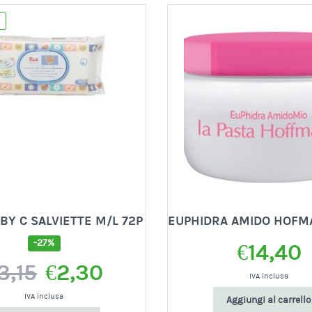
!
BY C SALVIETTE M/L 72P
EUPHIDRA AMIDO HOFM
-27%
€
14,40
Il
Il
3,15
€
2,30
prezzo
prezzo
IVA inclusa
originale
attuale
IVA inclusa
Aggiungi al carrello
era:
è: