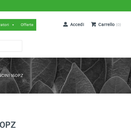
Accedi
Carrello
ratori
Offerte
(0)
CINI 160PZ
60PZ