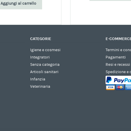
Aggiungi al carrello
€3,15.
€2,30.
CATEGORIE
E-COMMERC
Igiene e cosmesi
Termini e con
Integratori
Pagamenti
Senza categoria
Resi e recessi
Articoli sanitari
Spedizione e
Infanzia
Veterinaria