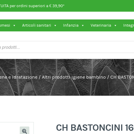
ITA per ordini superiori a € 39,90*
osmesi
Articoli sanitari
Infanzia
Veterinaria
Integ
iene e idratazione
/
Altri prodotti igiene bambino
/
CH BASTON
CH BASTONCINI 1