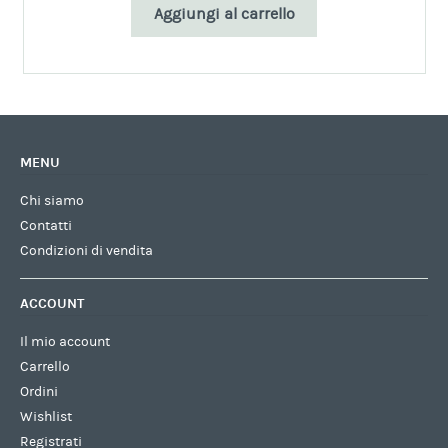
era:
è:
Aggiungi al carrello
€3,15.
€2,30.
MENU
Chi siamo
Contatti
Condizioni di vendita
ACCOUNT
Il mio account
Carrello
Ordini
Wishlist
Registrati