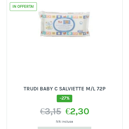
IN OFFERTA!
TRUDI BABY C SALVIETTE M/L 72P
-27%
Il
Il
€
3,15
€
2,30
prezzo
prezzo
originale
attuale
IVA inclusa