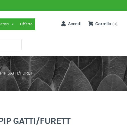
Accedi
Carrello
ratori
Offerte
(0)
IP GATTI/FURETT
IP GATTI/FURETT