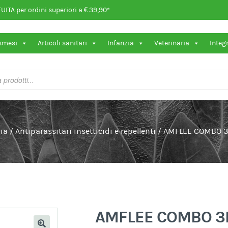
ITA per ordini superiori a € 39,90*
osmesi
Articoli sanitari
Infanzia
Veterinaria
Integ
ia
/
Antiparassitari insetticidi e repellenti
/
AMFLEE COMBO 3P
AMFLEE COMBO 3P