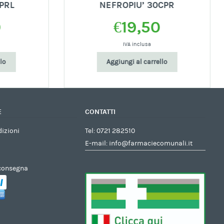
RL
NEFROPIU’ 30CPR
€
19,50
IVA inclusa
Aggiungi al carrello
E
CONTATTI
dizioni
Tel:
0721 282510
E-mail:
info@farmaciecomunali.it
 consegna