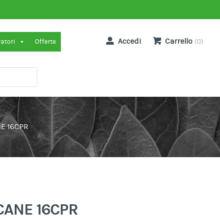
Accedi
Carrello
ratori
Offerte
(0)
NE 16CPR
CANE 16CPR