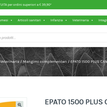
ITA per ordini superiori a € 39,90*
osmesi
Articoli sanitari
Infanzia
Veterinaria
Integ
/
Veterinaria
/
Mangimi complementari
/
EPATO 1500 PLUS CA
EPATO 1500 PLUS 