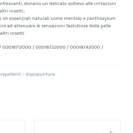
infrescanti, donano un delicato sollievo alle irritazioni
tri insetti;
 oli essenziali naturali come mentolo e zanthoxylum
re ad attenuare le sensazioni fastidiose della pelle
ltri insetti.
 00018712000 / 00018722000 / 00018742000 /
orepellenti - dopopuntura