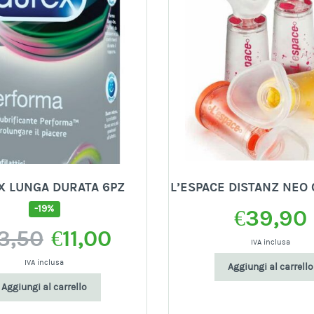
X LUNGA DURATA 6PZ
L’ESPACE DISTANZ NEO
-19%
€
39,90
Il
Il
3,50
€
11,00
prezzo
prezzo
IVA inclusa
originale
attuale
IVA inclusa
Aggiungi al carrello
era:
è:
Aggiungi al carrello
€13,50.
€11,00.