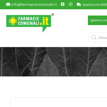
info@farmaciecomunali.it
Spedizione GRATU
Vai
Vai
Igiene e c
alla
al
navigazione
contenuto
Products
search