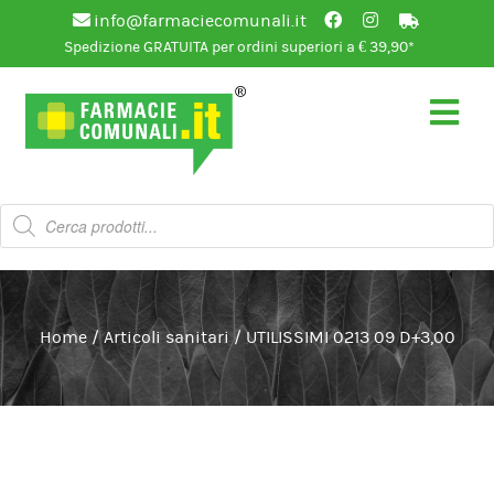
info@farmaciecomunali.it
Spedizione GRATUITA per ordini superiori a € 39,90*
Vai
Vai
alla
al
navigazione
contenuto
Products
search
Home
/
Articoli sanitari
/
UTILISSIMI 0213 09 D+3,00