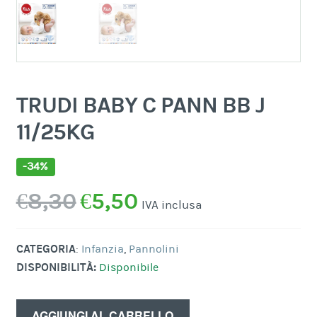
TRUDI BABY C PANN BB J
11/25KG
-34%
Il
Il
€
8,30
€
5,50
IVA inclusa
prezzo
prezzo
originale
attuale
CATEGORIA
:
Infanzia
,
Pannolini
DISPONIBILITÀ:
Disponibile
era:
è:
€8,30.
€5,50.
AGGIUNGI AL CARRELLO