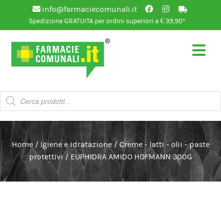
info@farmaciecomunali.it
Spedizione GRATUITA per ordini superiori a € 39,90*
Vai
Vai
alla
al
navigazione
contenuto
Products
search
Home
/
Igiene e idratazione
/
Creme - latti - olii - paste
protettivi
/
EUPHIDRA AMIDO HOFMANN 300G