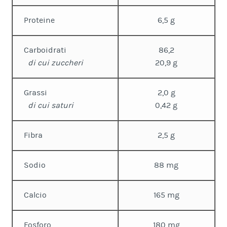
Proteine
6,5 g
Carboidrati
86,2
di cui zuccheri
20,9 g
Grassi
2,0 g
di cui saturi
0,42 g
Fibra
2,5 g
Sodio
88 mg
Calcio
165 mg
Fosforo
180 mg