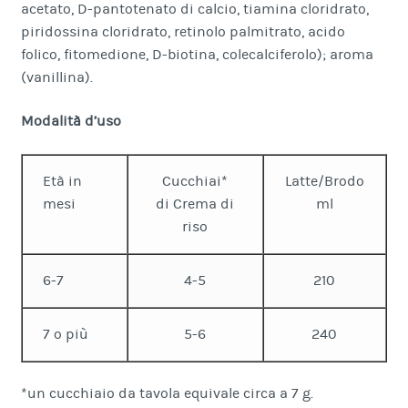
acetato, D-pantotenato di calcio, tiamina cloridrato,
piridossina cloridrato, retinolo palmitrato, acido
folico, fitomedione, D-biotina, colecalciferolo); aroma
(vanillina).
Modalità d’uso
Età in
Cucchiai*
Latte/Brodo
mesi
di Crema di
ml
riso
6-7
4-5
210
7 o più
5-6
240
*un cucchiaio da tavola equivale circa a 7 g.