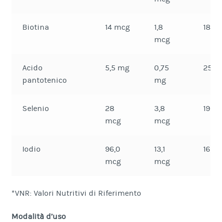
Biotina
14 mcg
1,8
18%
mcg
Acido
5,5 mg
0,75
25%
pantotenico
mg
Selenio
28
3,8
19%
mcg
mcg
Iodio
96,0
13,1
16%
mcg
mcg
*VNR: Valori Nutritivi di Riferimento
Modalità d’uso