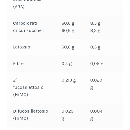
(ARA)
Carboidrati
60,6 g
8,3 g
di cui zuccheri
60,6 g
8,3 g
Lattosio
60,6 g
8,3 g
Fibre
0,4 g
0,05 g
2′-
0,213 g
0,029
fucosillattosio
g
(HiMO)
Difucosillattosio
0,029
0,004
(HiMO)
g
g