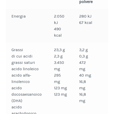
polvere
Energia
2.050
280 kJ
kJ
67 kcal
490
kcal
Grassi
23,3 g
3,2 g
di cui acidi
2,3 g
0,3 g
grassi saturi
3.450
472
acido linoleico
mg
mg
acido alfa-
295
40 mg
linolenico
mg
16,8
acido
123 mg
mg
docosaesanoico
123 mg
16,8
(DHA)
mg
acido
arachidonico