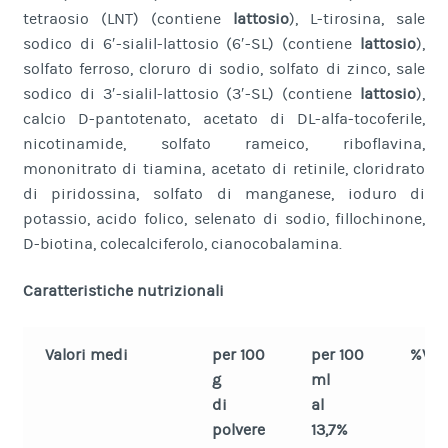
tetraosio (LNT) (contiene
lattosio
), L-tirosina, sale
sodico di 6′-sialil-lattosio (6′-SL) (contiene
lattosio
),
solfato ferroso, cloruro di sodio, solfato di zinco, sale
sodico di 3′-sialil-lattosio (3′-SL) (contiene
lattosio
),
calcio D-pantotenato, acetato di DL-alfa-tocoferile,
nicotinamide, solfato rameico, riboflavina,
mononitrato di tiamina, acetato di retinile, cloridrato
di piridossina, solfato di manganese, ioduro di
potassio, acido folico, selenato di sodio, fillochinone,
D-biotina, colecalciferolo, cianocobalamina.
Caratteristiche nutrizionali
Valori medi
per 100
per 100
%VN
g
ml
di
al
polvere
13,7%