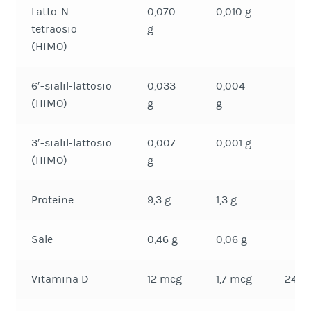
Latto-N-
0,070
0,010 g
tetraosio
g
(HiMO)
6′-sialil-lattosio
0,033
0,004
(HiMO)
g
g
3′-sialil-lattosio
0,007
0,001 g
(HiMO)
g
Proteine
9,3 g
1,3 g
Sale
0,46 g
0,06 g
Vitamina D
12 mcg
1,7 mcg
24%