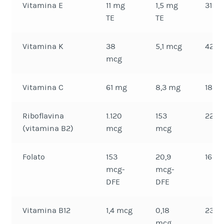
Vitamina E
11 mg
1,5 mg
31%
TE
TE
Vitamina K
38
5,1 mcg
42%
mcg
Vitamina C
61 mg
8,3 mg
18%
Riboflavina
1.120
153
22%
(vitamina B2)
mcg
mcg
Folato
153
20,9
16%
mcg-
mcg-
DFE
DFE
Vitamina B12
1,4 mcg
0,18
23%
mcg