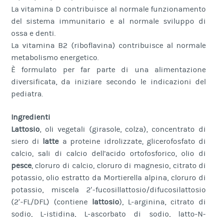
La vitamina D contribuisce al normale funzionamento
del sistema immunitario e al normale sviluppo di
ossa e denti.
La vitamina B2 (riboflavina) contribuisce al normale
metabolismo energetico.
È formulato per far parte di una alimentazione
diversificata, da iniziare secondo le indicazioni del
pediatra.
Ingredienti
Lattosio
, oli vegetali (girasole, colza), concentrato di
siero di
latte
a proteine idrolizzate, glicerofosfato di
calcio, sali di calcio dell’acido ortofosforico, olio di
pesce
, cloruro di calcio, cloruro di magnesio, citrato di
potassio, olio estratto da Mortierella alpina, cloruro di
potassio, miscela 2′-fucosillattosio/difucosilattosio
(2′-FL/DFL) (contiene
lattosio
), L-arginina, citrato di
sodio, L-istidina, L-ascorbato di sodio, latto-N-