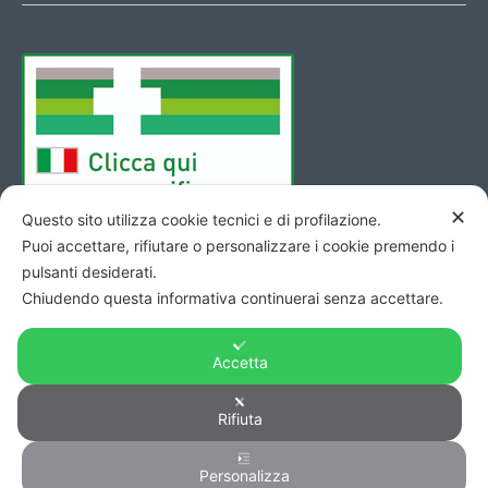
✕
Questo sito utilizza cookie tecnici e di profilazione.
Puoi accettare, rifiutare o personalizzare i cookie premendo i
pulsanti desiderati.
Chiudendo questa informativa continuerai senza accettare.
Accetta
Copyright © 2026 - Codice Fiscale/Partita Iva 01423690419 R.E.A.
Rifiuta
di Pesaro n. 140952 -
Privacy
&
Cookie
-
Credits
Personalizza
0