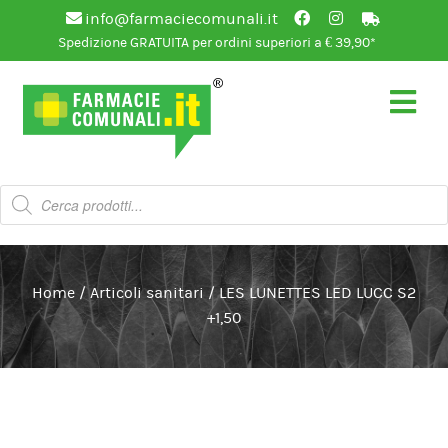
info@farmaciecomunali.it
Spedizione GRATUITA per ordini superiori a € 39,90*
Vai
Vai
alla
al
navigazione
contenuto
Products
search
Home
/
Articoli sanitari
/
LES LUNETTES LED LUCC S2
+1,50