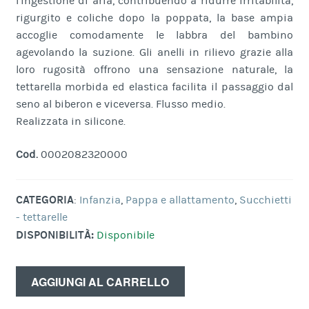
l’ingestione di aria, contribuendo a ridurre irritabilità,
rigurgito e coliche dopo la poppata, la base ampia
accoglie comodamente le labbra del bambino
agevolando la suzione. Gli anelli in rilievo grazie alla
loro rugosità offrono una sensazione naturale, la
tettarella morbida ed elastica facilita il passaggio dal
seno al biberon e viceversa. Flusso medio.
Realizzata in silicone.
Cod.
0002082320000
CATEGORIA
:
Infanzia
,
Pappa e allattamento
,
Succhietti
- tettarelle
DISPONIBILITÀ:
Disponibile
AGGIUNGI AL CARRELLO