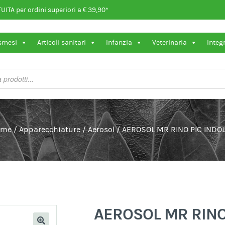
ITA per ordini superiori a € 39,90*
osmesi
Articoli sanitari
Infanzia
Veterinaria
Integ
ome
/
Apparecchiature
/
Aerosol
/
AEROSOL MR RINO PIC INDO
AEROSOL MR RINO