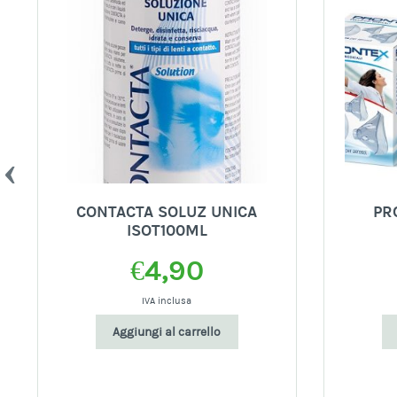
CONTACTA SOLUZ UNICA
PR
ISOT100ML
€
4,90
o
IVA inclusa
e
Aggiungi al carrello