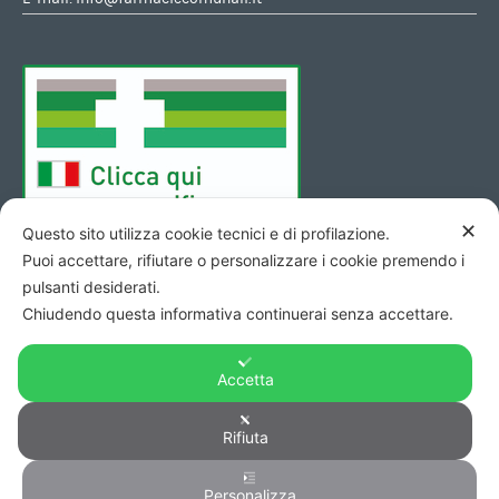
✕
Questo sito utilizza cookie tecnici e di profilazione.
Puoi accettare, rifiutare o personalizzare i cookie premendo i
pulsanti desiderati.
Chiudendo questa informativa continuerai senza accettare.
Accetta
Copyright © 2026 - Codice Fiscale/Partita Iva 01423690419 R.E.A.
Rifiuta
di Pesaro n. 140952 -
Privacy
&
Cookie
-
Credits
Personalizza
0