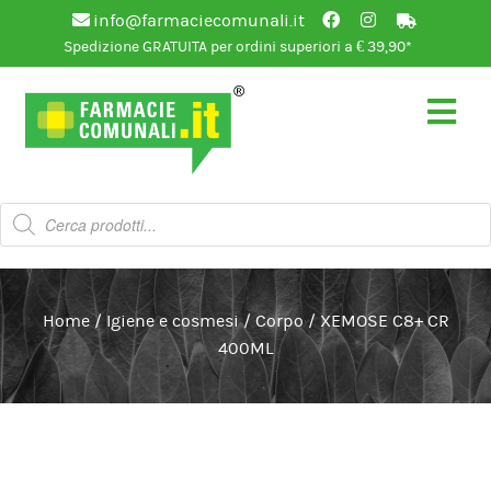
info@farmaciecomunali.it
Spedizione GRATUITA per ordini superiori a € 39,90*
Vai
Vai
alla
al
navigazione
contenuto
Products
search
Home
/
Igiene e cosmesi
/
Corpo
/
XEMOSE C8+ CR
400ML