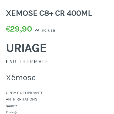
XEMOSE C8+ CR 400ML
€
29,90
IVA inclusa
URIAGE
E A U T H E R M A L E
Xémose
CRÈME RELIPIDANTE
ANTI-IRRITATIONS
Nourrit
Protège