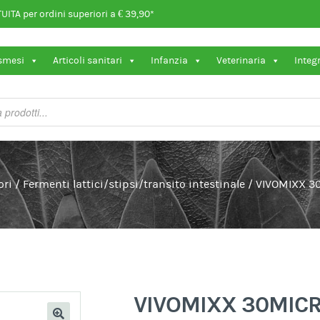
ITA per ordini superiori a € 39,90*
osmesi
Articoli sanitari
Infanzia
Veterinaria
Integ
ori
/
Fermenti lattici/stipsi/transito intestinale
/
VIVOMIXX 3
VIVOMIXX 30MIC