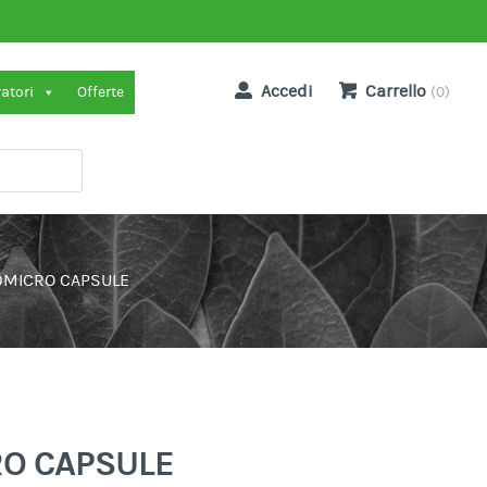
Accedi
Carrello
ratori
Offerte
(0)
0MICRO CAPSULE
RO CAPSULE