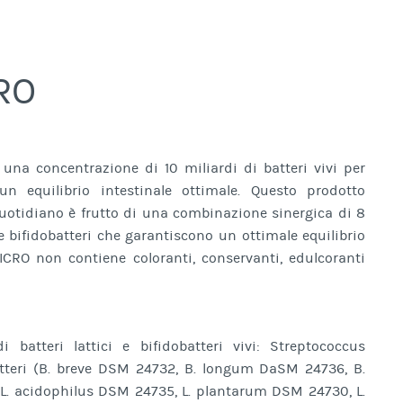
RO
una concentrazione di 10 miliardi di batteri vivi per
n equilibrio intestinale ottimale. Questo prodotto
uotidiano è frutto di una combinazione sinergica di 8
i e bifidobatteri che garantiscono un ottimale equilibrio
MICRO non contiene coloranti, conservanti, edulcoranti
 batteri lattici e bifidobatteri vivi: Streptococcus
tteri (B. breve DSM 24732, B. longum DaSM 24736, B.
 (L. acidophilus DSM 24735, L. plantarum DSM 24730, L.