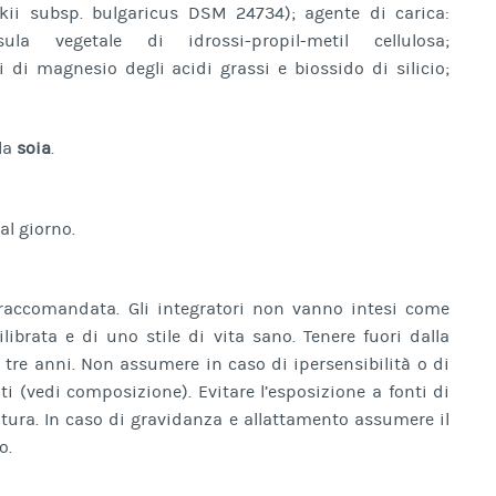
kii subsp. bulgaricus DSM 24734); agente di carica:
psula vegetale di idrossi-propil-metil cellulosa;
i di magnesio degli acidi grassi e biossido di silicio;
lla
soia
.
al giorno.
 raccomandata. Gli integratori non vanno intesi come
librata e di uno stile di vita sano. Tenere fuori dalla
 tre anni. Non assumere in caso di ipersensibilità o di
i (vedi composizione). Evitare l’esposizione a fonti di
atura. In caso di gravidanza e allattamento assumere il
o.