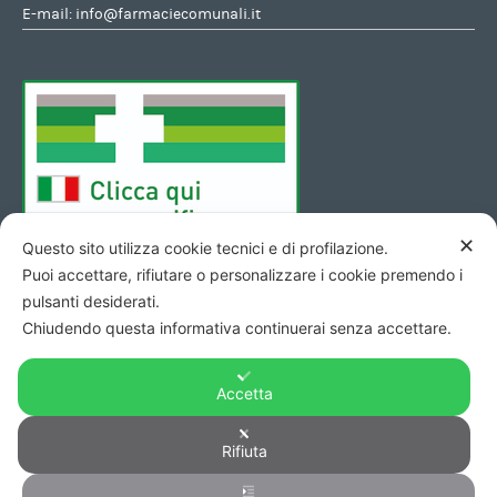
E-mail:
info@farmaciecomunali.it
✕
Questo sito utilizza cookie tecnici e di profilazione.
Puoi accettare, rifiutare o personalizzare i cookie premendo i
pulsanti desiderati.
Chiudendo questa informativa continuerai senza accettare.
Accetta
Copyright © 2026 - Codice Fiscale/Partita Iva 01423690419 R.E.A.
Rifiuta
di Pesaro n. 140952 -
Privacy
&
Cookie
-
Credits