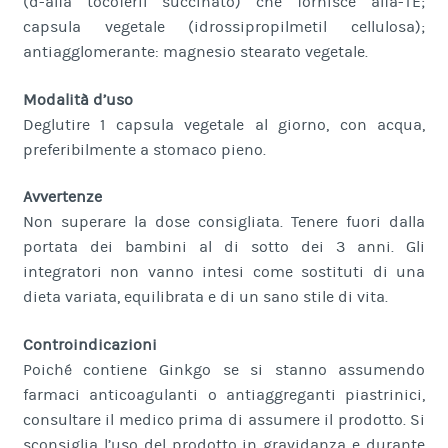
(d-alfa tocoferil succinato) che fornisce alfa-TE;
capsula vegetale (idrossipropilmetil cellulosa);
antiagglomerante: magnesio stearato vegetale.
Modalità d’uso
Deglutire 1 capsula vegetale al giorno, con acqua,
preferibilmente a stomaco pieno.
Avvertenze
Non superare la dose consigliata. Tenere fuori dalla
portata dei bambini al di sotto dei 3 anni. Gli
integratori non vanno intesi come sostituti di una
dieta variata, equilibrata e di un sano stile di vita.
Controindicazioni
Poiché contiene Ginkgo se si stanno assumendo
farmaci anticoagulanti o antiaggreganti piastrinici,
consultare il medico prima di assumere il prodotto. Si
sconsiglia l’uso del prodotto in gravidanza e durante