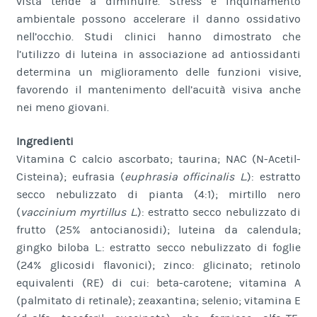
vista tende a diminuire. Stress e inquinamento
ambientale possono accelerare il danno ossidativo
nell’occhio. Studi clinici hanno dimostrato che
l’utilizzo di luteina in associazione ad antiossidanti
determina un miglioramento delle funzioni visive,
favorendo il mantenimento dell’acuità visiva anche
nei meno giovani.
Ingredienti
Vitamina C calcio ascorbato; taurina; NAC (N-Acetil-
Cisteina); eufrasia (
euphrasia officinalis L.
): estratto
secco nebulizzato di pianta (4:1); mirtillo nero
(
vaccinium myrtillus L.
): estratto secco nebulizzato di
frutto (25% antocianosidi); luteina da calendula;
gingko biloba L.: estratto secco nebulizzato di foglie
(24% glicosidi flavonici); zinco: glicinato; retinolo
equivalenti (RE) di cui: beta-carotene; vitamina A
(palmitato di retinale); zeaxantina; selenio; vitamina E