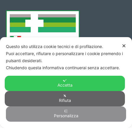
✕
Questo sito utilizza cookie tecnici e di profilazione.
Puoi accettare, rifiutare o personalizzare i cookie premendo i
pulsanti desiderati.
Chiudendo questa informativa continuerai senza accettare.
Accetta
Rifiuta
Copyright © 2026 - Codice Fiscale/Partita Iva 01423690419 R.E.A.
di Pesaro n. 140952 -
Privacy
&
Cookie
-
Credits
Personalizza
0