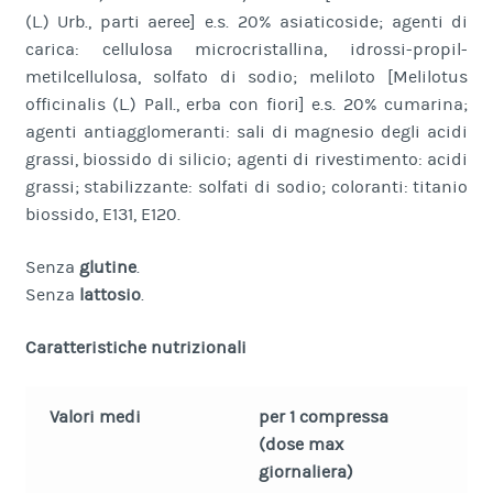
(L.) Urb., parti aeree] e.s. 20% asiaticoside; agenti di
carica: cellulosa microcristallina, idrossi-propil-
metilcellulosa, solfato di sodio; meliloto [Melilotus
officinalis (L.) Pall., erba con fiori] e.s. 20% cumarina;
agenti antiagglomeranti: sali di magnesio degli acidi
grassi, biossido di silicio; agenti di rivestimento: acidi
grassi; stabilizzante: solfati di sodio; coloranti: titanio
biossido, E131, E120.
Senza
glutine
.
Senza
lattosio
.
Caratteristiche nutrizionali
Valori medi
per 1 compressa
(dose max
giornaliera)