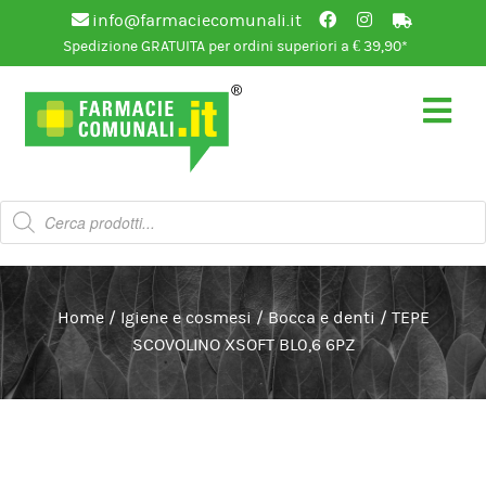
info@farmaciecomunali.it
Spedizione GRATUITA per ordini superiori a € 39,90*
Vai
Vai
alla
al
navigazione
contenuto
Products
search
Home
/
Igiene e cosmesi
/
Bocca e denti
/
TEPE
SCOVOLINO XSOFT BL0,6 6PZ