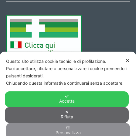
✕
Questo sito utilizza cookie tecnici e di profilazione.
Puoi accettare, rifiutare o personalizzare i cookie premendo i
pulsanti desiderati.
Chiudendo questa informativa continuerai senza accettare.
Accetta
Copyright © 2026 - Codice Fiscale/Partita Iva 01423690419 R.E.A.
Rifiuta
di Pesaro n. 140952 -
Privacy
&
Cookie
-
Credits
Personalizza
0