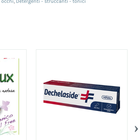
- occhi
,
Detergenti - struccanti - tonici