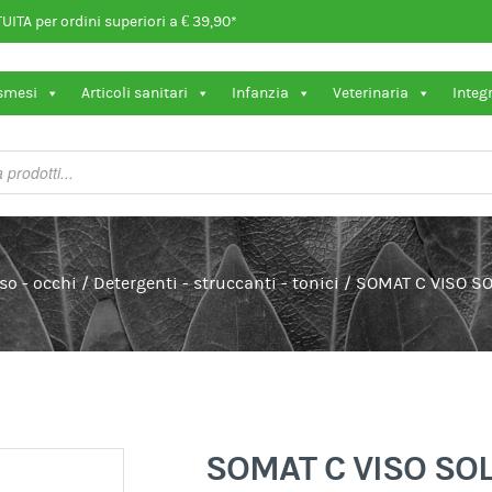
ITA per ordini superiori a € 39,90*
osmesi
Articoli sanitari
Infanzia
Veterinaria
Integ
so - occhi
/
Detergenti - struccanti - tonici
/
SOMAT C VISO SO
SOMAT C VISO SO