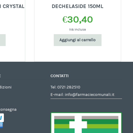
 CRYSTAL
DECHELASIDE 150ML
€
30,40
IVA inclusa
Aggiungi al carrello
E
CONTATTI
dizioni
Tel:
0721 282510
E-mail:
info@farmaciecomunali.it
 consegna