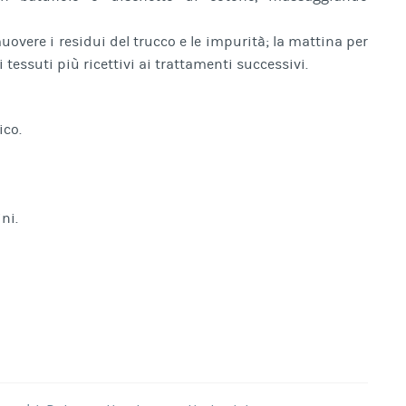
imuovere i residui del trucco e le impurità; la mattina per
i tessuti più ricettivi ai trattamenti successivi.
ico.
ni.