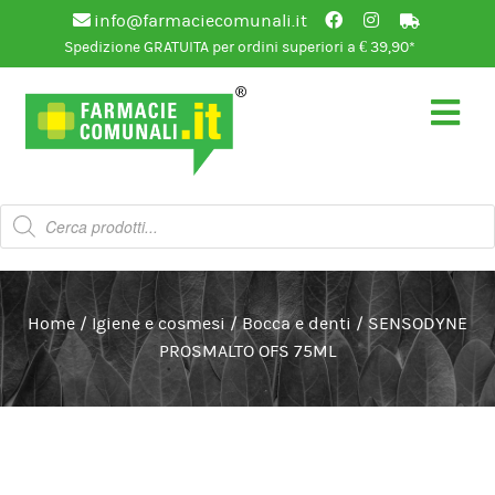
info@farmaciecomunali.it
Spedizione GRATUITA per ordini superiori a € 39,90*
Vai
Vai
alla
al
navigazione
contenuto
Products
search
Home
/
Igiene e cosmesi
/
Bocca e denti
/
SENSODYNE
PROSMALTO OFS 75ML