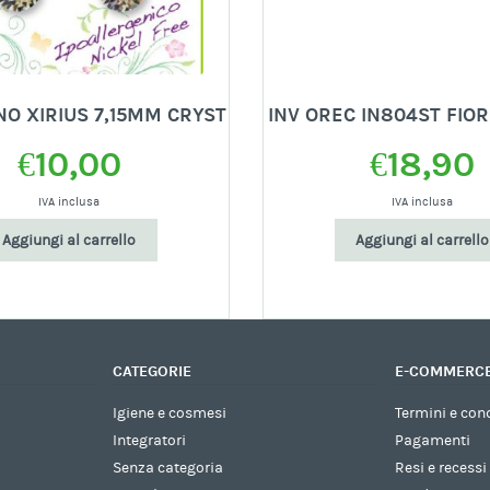
O XIRIUS 7,15MM CRYST
INV OREC IN804ST FIOR
€
10,00
€
18,90
IVA inclusa
IVA inclusa
Aggiungi al carrello
Aggiungi al carrello
CATEGORIE
E-COMMERC
Igiene e cosmesi
Termini e con
Integratori
Pagamenti
Senza categoria
Resi e recessi