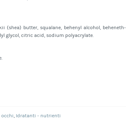
i (shea) butter, squalane, behenyl alcohol, beheneth-
yl glycol, citric acid, sodium polyacrylate.
e.
- occhi
,
Idratanti - nutrienti