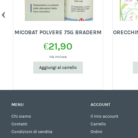
MICOBAT POLVERE 75G BRADERM
ORECCHIN
€
21,90
IVA inclusa
Aggiungi al carrello
MENU
ACCOUNT
Chi siamo
Il mio account
Contatti
Carrello
Condizioni di vendita
Ordini