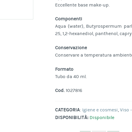
Eccellente base make-up.
Componenti
Aqua (water), Butyrospermum parki
25, 1,2-hexanediol, panthenol, capryl
Conservazione
Conservare a temperatura ambient
Formato
Tubo da 40 ml.
Cod.
1027816
CATEGORIA
:
Igiene e cosmesi
,
Viso 
DISPONIBILITÀ:
Disponibile