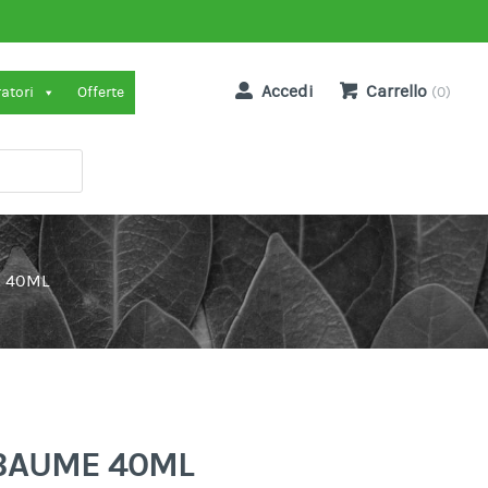
Accedi
Carrello
ratori
Offerte
(0)
E 40ML
IBAUME 40ML