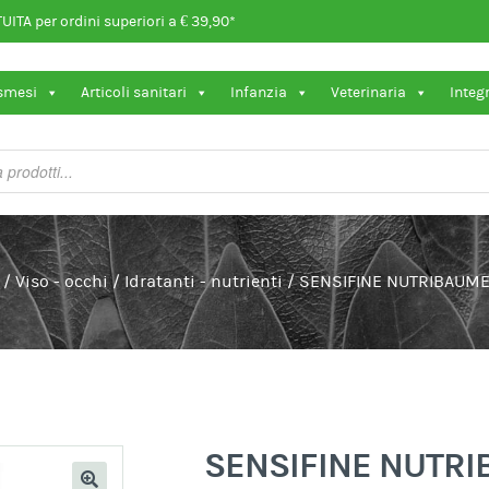
ITA per ordini superiori a € 39,90*
osmesi
Articoli sanitari
Infanzia
Veterinaria
Integ
/
Viso - occhi
/
Idratanti - nutrienti
/
SENSIFINE NUTRIBAUM
SENSIFINE NUTR