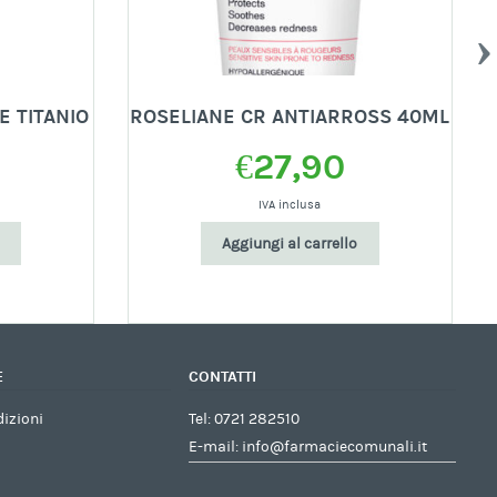
E TITANIO
ROSELIANE CR ANTIARROSS 40ML
€
27,90
IVA inclusa
Aggiungi al carrello
E
CONTATTI
dizioni
Tel:
0721 282510
E-mail:
info@farmaciecomunali.it