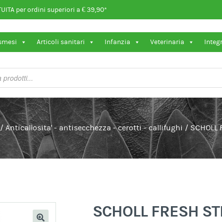
ITA per ordini superiori a € 39,90*
osmesi
Articoli sanitari
Infanzia
Veterinaria
Integ
/
Anticallosita' - antisecchezza - cerotti - callifughi
/
SCHOLL 
SCHOLL FRESH S