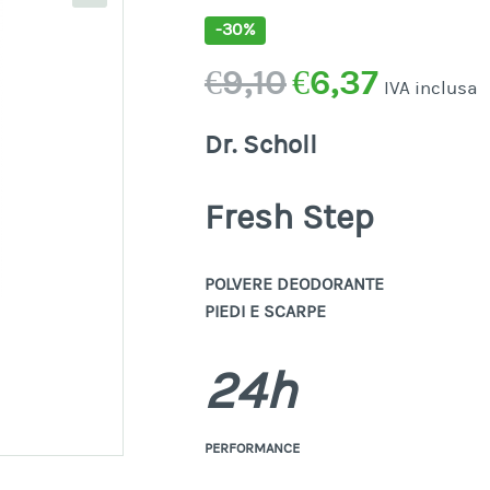
-30%
Il
Il
€
9,10
€
6,37
IVA inclusa
prezzo
prezzo
Dr. Scholl
originale
attuale
era:
è:
Fresh Step
€9,10.
€6,37.
POLVERE DEODORANTE
PIEDI E SCARPE
24h
PERFORMANCE