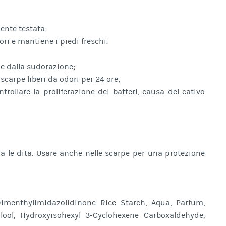
ente testata.
dori e mantiene i piedi freschi.
 e dalla sudorazione;
scarpe liberi da odori per 24 ore;
trollare la proliferazione dei batteri, causa del cativo
ra le dita. Usare anche nelle scarpe per una protezione
Dimenthylimidazolidinone Rice Starch, Aqua, Parfum,
alool, Hydroxyisohexyl 3-Cyclohexene Carboxaldehyde,