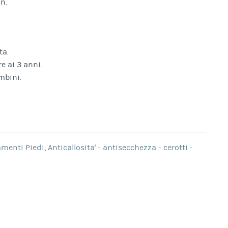
n.
ta.
e ai 3 anni.
mbini.
amenti Piedi
,
Anticallosita' - antisecchezza - cerotti -