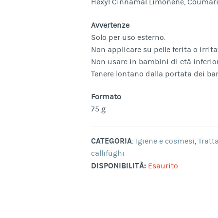
Hexyl Cinnamal Limonene, Coumari
Avvertenze
Solo per uso esterno.
Non applicare su pelle ferita o irrita
Non usare in bambini di età inferior
Tenere lontano dalla portata dei ba
Formato
75 g
CATEGORIA
:
Igiene e cosmesi
,
Tratt
callifughi
DISPONIBILITÀ:
Esaurito