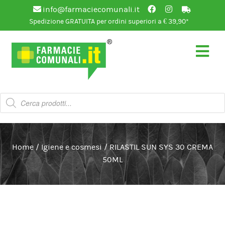
info@farmaciecomunali.it
Spedizione GRATUITA per ordini superiori a € 39,90*
Vai
Vai
alla
al
navigazione
contenuto
Products
search
Home
/
Igiene e cosmesi
/
RILASTIL SUN SYS 30 CREMA
50ML