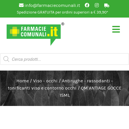
info@farmaciecomunali.it
Spedizione GRATUITA per ordini superiori a € 39,90*
Vai
Vai
alla
al
navigazione
contenuto
Products
search
Home
/
Viso - occhi
/
Antirughe - rassodanti -
tonificanti viso e contorno occhi
/
QM ANTIAGE GOCCE
15ML