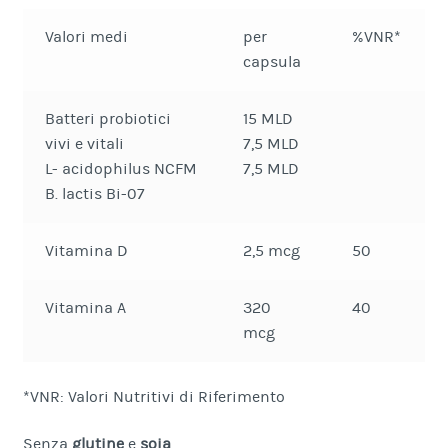
Valori medi
per
%VNR*
capsula
Batteri probiotici
15 MLD
vivi e vitali
7,5 MLD
L- acidophilus NCFM
7,5 MLD
B. lactis Bi-07
Vitamina D
2,5 mcg
50
Vitamina A
320
40
mcg
*VNR: Valori Nutritivi di Riferimento
Senza
glutine
e
soia
.