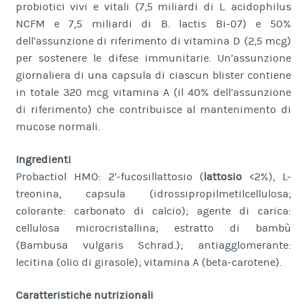
probiotici vivi e vitali (7,5 miliardi di L. acidophilus
NCFM e 7,5 miliardi di B. lactis Bi-07) e 50%
dell’assunzione di riferimento di vitamina D (2,5 mcg)
per sostenere le difese immunitarie. Un’assunzione
giornaliera di una capsula di ciascun blister contiene
in totale 320 mcg vitamina A (il 40% dell’assunzione
di riferimento) che contribuisce al mantenimento di
mucose normali.
Ingredienti
Probactiol HMO: 2’-fucosillattosio (
lattosio
<2%), L-
treonina, capsula (idrossipropilmetilcellulosa;
colorante: carbonato di calcio); agente di carica:
cellulosa microcristallina; estratto di bambù
(Bambusa vulgaris Schrad.); antiagglomerante:
lecitina (olio di girasole); vitamina A (beta-carotene).
Caratteristiche nutrizionali