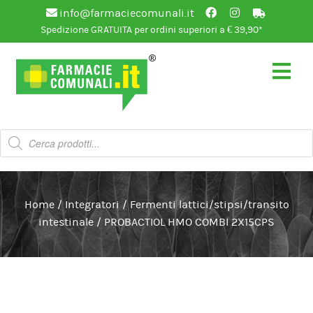
info@farmaciecomunali.it
Spedizione GRATUITA per ordini superiori a € 39,90*
Vai
Vai
alla
al
navigazione
contenuto
Products
search
Home
/
Integratori
/
Fermenti lattici/stipsi/transito
intestinale
/
PROBACTIOL HMO COMBI 2X15CPS