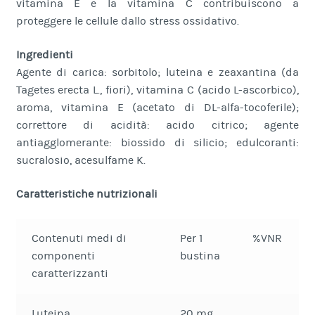
vitamina E e la vitamina C contribuiscono a
proteggere le cellule dallo stress ossidativo.
Ingredienti
Agente di carica: sorbitolo; luteina e zeaxantina (da
Tagetes erecta L., fiori), vitamina C (acido L-ascorbico),
aroma, vitamina E (acetato di DL-alfa-tocoferile);
correttore di acidità: acido citrico; agente
antiagglomerante: biossido di silicio; edulcoranti:
sucralosio, acesulfame K.
Caratteristiche nutrizionali
Contenuti medi di
Per 1
%VNR
componenti
bustina
caratterizzanti
Luteina
20 mg