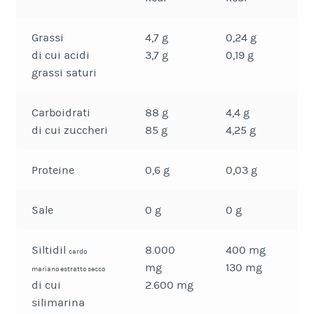
Grassi
4,7 g
0,24 g
di cui acidi
3,7 g
0,19 g
grassi saturi
Carboidrati
88 g
4,4 g
di cui zuccheri
85 g
4,25 g
Proteine
0,6 g
0,03 g
Sale
0 g
0 g
Siltidil
8.000
400 mg
cardo
mg
130 mg
mariano estratto secco
di cui
2.600 mg
silimarina