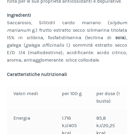
nota per le sue proprietà antiossidanti e depurative.
Ingredienti
Saccarosio, Silitidil cardo mariano (
silybum
marianum
g.) frutto estratto secco silimarina titolata
15% in silibina, fosfatidilserina (lecitina di
soia
),
galega (
galega officinalis
l.) sommità estratto secco
E/D :1/4 (maltodestrine); acidificante: acido citrico;
aroma; antiagglomerante: silice colloidale.
Caratteristiche nutrizionali
Valori medi
per 100 g
per dose (1
busta)
Energia
1.716
85,8
kJ/405
kJ/20,25
kcal
kcal