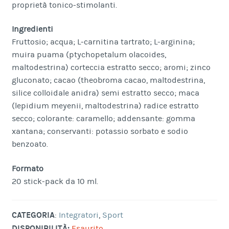
proprietà tonico-stimolanti.
Ingredienti
Fruttosio; acqua; L-carnitina tartrato; L-arginina;
muira puama (ptychopetalum olacoides,
maltodestrina) corteccia estratto secco; aromi; zinco
gluconato; cacao (theobroma cacao, maltodestrina,
silice colloidale anidra) semi estratto secco; maca
(lepidium meyenii, maltodestrina) radice estratto
secco; colorante: caramello; addensante: gomma
xantana; conservanti: potassio sorbato e sodio
benzoato.
Formato
20 stick-pack da 10 ml.
CATEGORIA
:
Integratori
,
Sport
DISPONIBILITÀ:
Esaurito