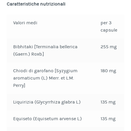
Caratteristiche nutrizionali
Valori medi
per 3
capsule
Bibhitaki [Terminalia bellerica
255 mg
(Gaern.) Roxb.]
Chiodi di garofano [Syzygium
180 mg
aromaticum (L.) Merr. et L.M.
Perry]
Liquirizia (Glycyrrhiza glabra L.)
135 mg
Equiseto (Equisetum arvense L.)
135 mg