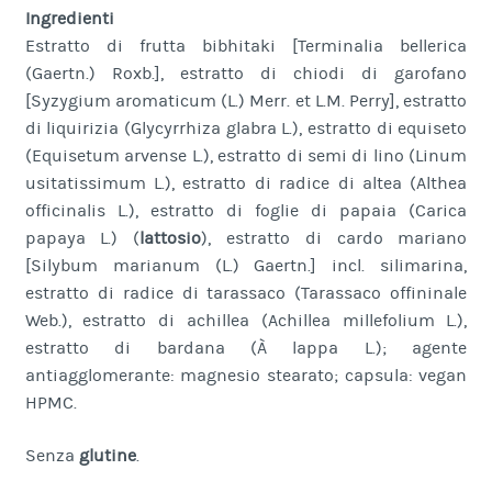
Ingredienti
Estratto di frutta bibhitaki [Terminalia bellerica
(Gaertn.) Roxb.], estratto di chiodi di garofano
[Syzygium aromaticum (L.) Merr. et L.M. Perry], estratto
di liquirizia (Glycyrrhiza glabra L.), estratto di equiseto
(Equisetum arvense L.), estratto di semi di lino (Linum
usitatissimum L.), estratto di radice di altea (Althea
officinalis L.), estratto di foglie di papaia (Carica
papaya L.) (
lattosio
), estratto di cardo mariano
[Silybum marianum (L.) Gaertn.] incl. silimarina,
estratto di radice di tarassaco (Tarassaco offininale
Web.), estratto di achillea (Achillea millefolium L.),
estratto di bardana (À lappa L.); agente
antiagglomerante: magnesio stearato; capsula: vegan
HPMC.
Senza
glutine
.