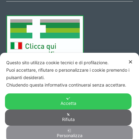
✕
Questo sito utilizza cookie tecnici e di profilazione.
Puoi accettare, rifiutare o personalizzare i cookie premendo i
pulsanti desiderati.
Chiudendo questa informativa continuerai senza accettare.
Accetta
Copyright © 2026 - Codice Fiscale/Partita Iva 01423690419 R.E.A.
Rifiuta
di Pesaro n. 140952 -
Privacy
&
Cookie
-
Credits
Personalizza
0