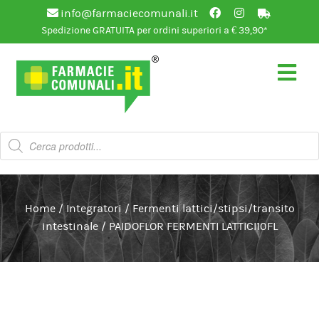
info@farmaciecomunali.it
Spedizione GRATUITA per ordini superiori a € 39,90*
Vai
Vai
alla
al
navigazione
contenuto
Products
search
Home
/
Integratori
/
Fermenti lattici/stipsi/transito
intestinale
/
PAIDOFLOR FERMENTI LATTICI10FL