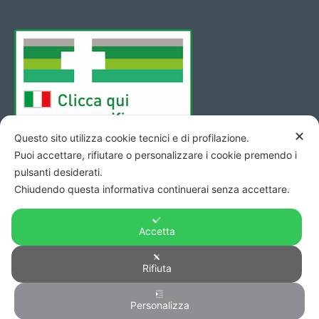
✕
Questo sito utilizza cookie tecnici e di profilazione.
Puoi accettare, rifiutare o personalizzare i cookie premendo i
pulsanti desiderati.
Chiudendo questa informativa continuerai senza accettare.
Accetta
Copyright © 2026 - Codice Fiscale/Partita Iva 01423690419 R.E.A.
Rifiuta
di Pesaro n. 140952 -
Privacy
&
Cookie
-
Credits
Personalizza
0