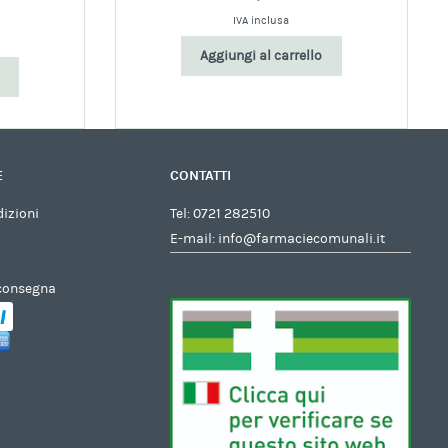
IVA inclusa
Aggiungi al carrello
E
CONTATTI
dizioni
Tel:
0721 282510
E-mail:
info@farmaciecomunali.it
 consegna