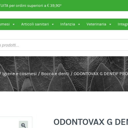
ITA per ordini superiori a € 39,90*
osmesi
Articoli sanitari
Infanzia
Veterinaria
Integ
/
Igiene e cosmesi
/
Bocca e denti
/
ODONTOVAX G DENTIF PRO
ODONTOVAX G DE