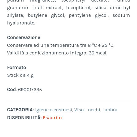
parfum (fragrance), tocopheryl acetate, Punica
granatum fruit extract, tocopherol, silica dimethyl
silylate, butylene glycol, pentylene glycol, sodium
hyaluronate.
Conservazione
Conservare ad una temperatura tra 8 °C e 25 °C.
Validità a confezionamento integro: 36 mesi.
Formato
Stick da 4 g
Cod.
690017335
CATEGORIA
:
Igiene e cosmesi
,
Viso - occhi
,
Labbra
DISPONIBILITÀ:
Esaurito