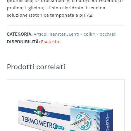
ipromellosa; N-idrossimetil glicinato; sodio edetato; L-
prolina; L-glicina; L-lisina cloridrato; L-leucina
soluzione isotonica tamponata a pH 7,2.
CATEGORIA
:
Articoli sanitari
,
Lenti - colliri - occhiali
DISPONIBILITÀ:
Esaurito
Prodotti correlati