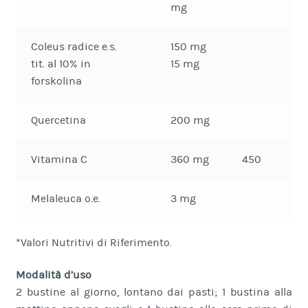
mg
Coleus radice e.s.
150 mg
tit. al 10% in
15 mg
forskolina
Quercetina
200 mg
Vitamina C
360 mg
450
Melaleuca o.e.
3 mg
*Valori Nutritivi di Riferimento.
Modalità d’uso
2 bustine al giorno, lontano dai pasti; 1 bustina alla