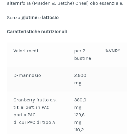
alternifolia (Maiden & Betche) Cheel] olio essenziale.
Senza
glutine
e
lattosio
.
Caratteristiche nutrizionali
Valori medi
per 2
%VNR*
bustine
D-mannosio
2.600
mg
Cranberry frutto e.s.
360,0
tit. al 36% in PAC
mg
pari a PAC
129,6
di cui PAC di tipo A
mg
110,2