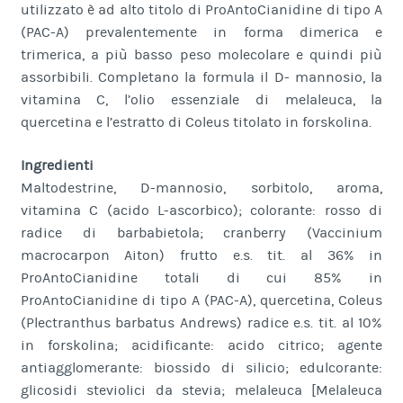
utilizzato è ad alto titolo di ProAntoCianidine di tipo A
(PAC-A) prevalentemente in forma dimerica e
trimerica, a più basso peso molecolare e quindi più
assorbibili. Completano la formula il D- mannosio, la
vitamina C, l’olio essenziale di melaleuca, la
quercetina e l’estratto di Coleus titolato in forskolina.
Ingredienti
Maltodestrine, D-mannosio, sorbitolo, aroma,
vitamina C (acido L-ascorbico); colorante: rosso di
radice di barbabietola; cranberry (Vaccinium
macrocarpon Aiton) frutto e.s. tit. al 36% in
ProAntoCianidine totali di cui 85% in
ProAntoCianidine di tipo A (PAC-A), quercetina, Coleus
(Plectranthus barbatus Andrews) radice e.s. tit. al 10%
in forskolina; acidificante: acido citrico; agente
antiagglomerante: biossido di silicio; edulcorante:
glicosidi steviolici da stevia; melaleuca [Melaleuca