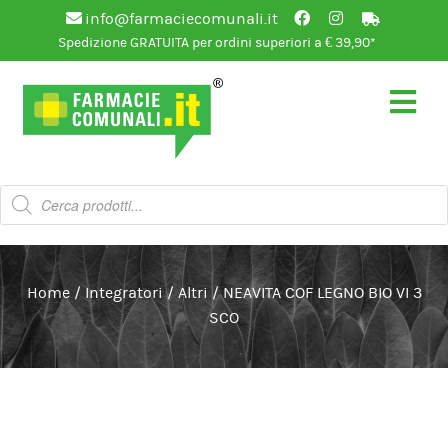
info@farmaciecomunali.it
Spedizione GRATUITA per ordini superiori a € 39,90*
Vai
Vai
alla
al
navigazione
contenuto
Products
search
Home
/
Integratori
/
Altri
/
NEAVITA COF LEGNO BIO VI 3
SCO