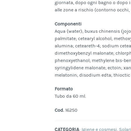
giornata, dopo ogni bagno o dopo 
alle zone a rischio (contorno occhi, l
Componenti
Aqua (water); buxus chinensis (jojo
palmitate; cetearyl alcohol; methox
alumina; ceteareth-4; sodium ceteary
dimethoxybenzyl malonate; chlorphen
phenoxyethanol; methylene bis-benzo
syringylidene malonate; ectoin; x
melatonin; disodium edta; thioctic a
Formato
Tubo da 60 ml.
Cod.
16250
CATEGORIA
:
Igiene e cosmesi
,
Solar