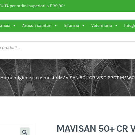
ITA per ordini superiori a € 39,90*
osmesi
Articoli sanitari
Infanzia
Veterinaria
Integ
Home
/
Igiene e cosmesi
/
MAVISAN 50+ CR VISO PROT M/A60
MAVISAN 50+ CR 