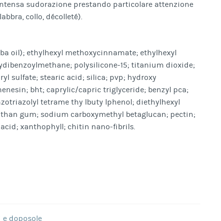
intensa sudorazione prestando particolare attenzione
abbra, collo, décolleté).
ba oil); ethylhexyl methoxycinnamate; ethylhexyl
ydibenzoylmethane; polysilicone-15; titanium dioxide;
l sulfate; stearic acid; silica; pvp; hydroxy
esin; bht; caprylic/capric triglyceride; benzyl pca;
triazolyl tetrame thy lbuty lphenol; diethylhexyl
anthan gum; sodium carboxymethyl betaglucan; pectin;
cid; xanthophyll; chitin nano-fibrils.
i e doposole