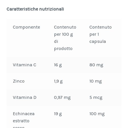
Caratteristiche nutrizionali
Componente
Contenuto
Contenuto
C
per 100 g
per 1
p
di
capsula
c
prodotto
Vitamina C
16 g
80 mg
1
Zinco
1,9 g
10 mg
2
Vitamina D
0,97 mg
5 mcg
1
Echinacea
19 g
100 mg
2
estratto