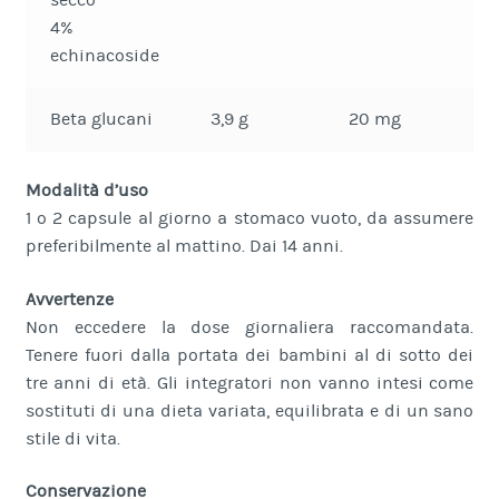
secco
4%
echinacoside
Beta glucani
3,9 g
20 mg
4
Modalità d’uso
1 o 2 capsule al giorno a stomaco vuoto, da assumere
preferibilmente al mattino. Dai 14 anni.
Avvertenze
Non eccedere la dose giornaliera raccomandata.
Tenere fuori dalla portata dei bambini al di sotto dei
tre anni di età. Gli integratori non vanno intesi come
sostituti di una dieta variata, equilibrata e di un sano
stile di vita.
Conservazione