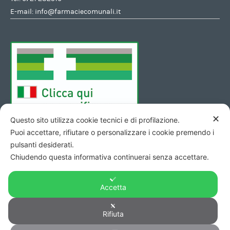
E-mail:
info@farmaciecomunali.it
✕
Questo sito utilizza cookie tecnici e di profilazione.
Puoi accettare, rifiutare o personalizzare i cookie premendo i
pulsanti desiderati.
Chiudendo questa informativa continuerai senza accettare.
Accetta
Copyright © 2026 - Codice Fiscale/Partita Iva 01423690419 R.E.A.
Rifiuta
di Pesaro n. 140952 -
Privacy
&
Cookie
-
Credits