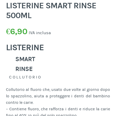
LISTERINE SMART RINSE
500ML
€
6,90
IVA inclusa
LISTERINE
SMART
RINSE
C O L L U T O R I O
Collutorio al fluoro che, usato due volte al giorno dopo
lo spazzolino, aiuta a proteggere i denti del bambino
contro le carie.
– Contiene fluoro, che rafforza i denti e riduce la carie
fino al 40% in più del solo spazzolino.