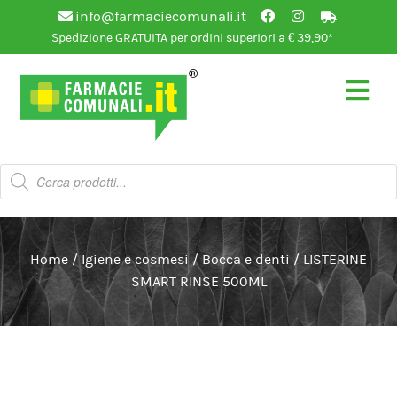
info@farmaciecomunali.it
Spedizione GRATUITA per ordini superiori a € 39,90*
Vai
Vai
alla
al
navigazione
contenuto
Products
search
Home
/
Igiene e cosmesi
/
Bocca e denti
/
LISTERINE
SMART RINSE 500ML