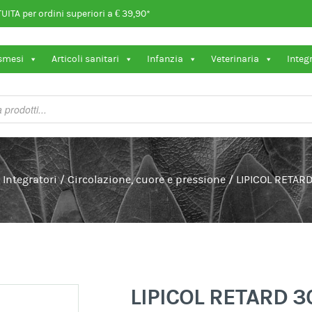
ITA per ordini superiori a € 39,90*
osmesi
Articoli sanitari
Infanzia
Veterinaria
Integ
/
Integratori
/
Circolazione, cuore e pressione
/
LIPICOL RETAR
LIPICOL RETARD 