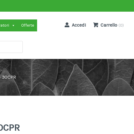
Accedi
Carrello
ratori
Offerte
(0)
D 30CPR
30CPR