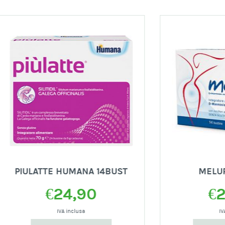
ATTE HUMANA 14BUST
MELURA 14BUS
€
24,90
€
22,50
IVA inclusa
IVA inclusa