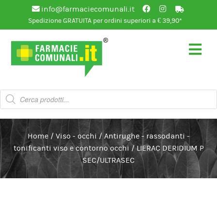
info@farmaciecomunali.it
Spedizione GRATUITA per ordini superiori a € 39,90*
Vai
Vai
alla
al
navigazione
contenuto
Products
search
Home
/
Viso - occhi
/
Antirughe - rassodanti -
tonificanti viso e contorno occhi
/
LIERAC DERIDIUM P
SEC/ULTRASEC