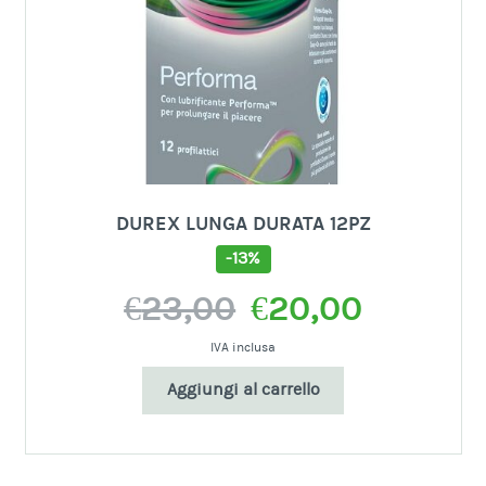
DUREX LUNGA DURATA 12PZ
-13%
Il
Il
€
23,00
€
20,00
prezzo
prezzo
originale
attuale
IVA inclusa
era:
è:
Aggiungi al carrello
€23,00.
€20,00.