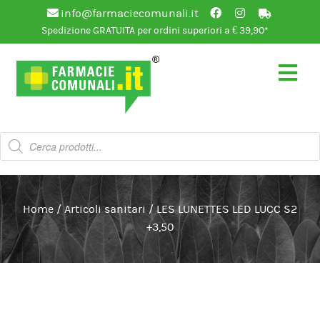
info@farmaciecomunali.it
Spedizione GRATUITA per ordini superiori a € 39,90*
Vai
Vai
alla
al
navigazione
contenuto
Products
search
Home
/
Articoli sanitari
/
LES LUNETTES LED LUCC S2
+3,50