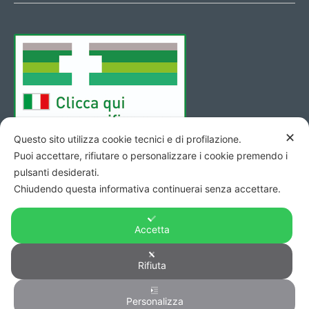
✕
Questo sito utilizza cookie tecnici e di profilazione.
Puoi accettare, rifiutare o personalizzare i cookie premendo i
pulsanti desiderati.
Chiudendo questa informativa continuerai senza accettare.
Accetta
Copyright © 2026 - Codice Fiscale/Partita Iva 01423690419 R.E.A.
Rifiuta
di Pesaro n. 140952 -
Privacy
&
Cookie
-
Credits
Personalizza
0